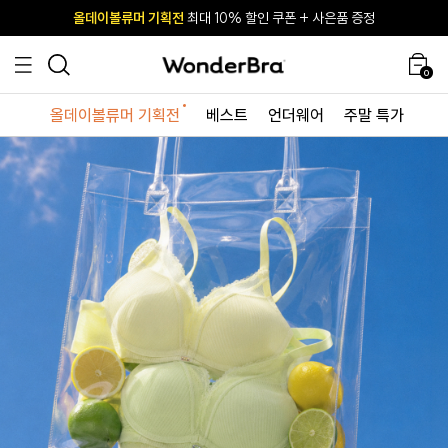
올데이볼류머 기획전
올데이볼류머 기획전
사이즈 무료 교환 서비스
사이즈 무료 교환 서비스
최대 10% 할인 쿠폰 + 사은품 증정
0
올데이볼류머 기획전
베스트
언더웨어
주말 특가