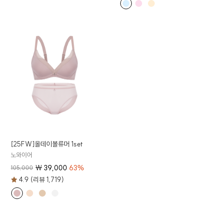
[25FW]올데이볼류머 1set
노와이어
₩
39,000
63
%
105,000
4.9 (리뷰 1,719)