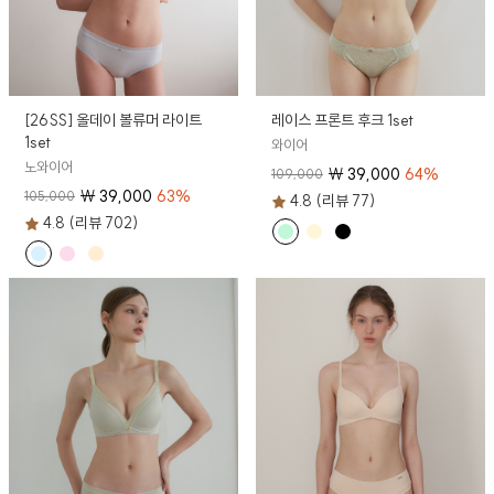
[26SS] 올데이 볼류머 라이트
레이스 프론트 후크 1set
1set
와이어
노와이어
₩
39,000
64
%
109,000
₩
39,000
63
%
105,000
4.8 (리뷰 77)
4.8 (리뷰 702)