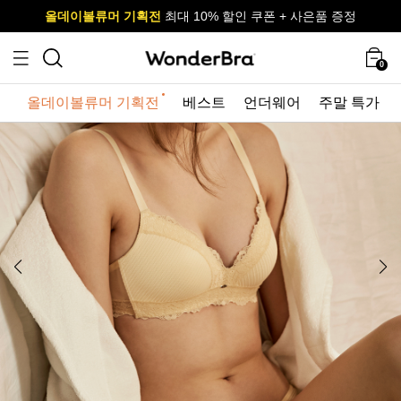
올데이볼류머 기획전
올데이볼류머 기획전
사이즈 무료 교환 서비스
사이즈 무료 교환 서비스
최대 10% 할인 쿠폰 + 사은품 증정
0
올데이볼류머 기획전
베스트
언더웨어
주말 특가