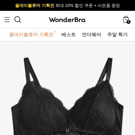
올데이볼류머 기획전
올데이볼류머 기획전
사이즈 무료 교환 서비스
사이즈 무료 교환 서비스
최대 10% 할인 쿠폰 + 사은품 증정
0
올데이볼류머 기획전
베스트
언더웨어
주말 특가