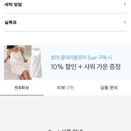
세탁 방법
실측표
핏&화보
리뷰
(79)
상품 문의