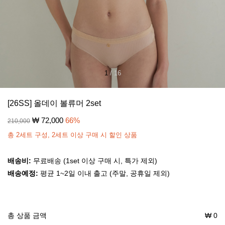
1
/
16
[26SS] 올데이 볼류머 2set
₩
72,000
66
%
210,000
총 2세트 구성, 2세트 이상 구매 시 할인 상품
배송비:
무료배송 (1set 이상 구매 시, 특가 제외)
배송예정:
평균 1~2일 이내 출고 (주말, 공휴일 제외)
총 상품 금액
₩
0