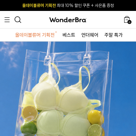
올데이볼류머 기획전
올데이볼류머 기획전
사이즈 무료 교환 서비스
사이즈 무료 교환 서비스
최대 10% 할인 쿠폰 + 사은품 증정
최대 10% 할인 쿠폰 + 사은품 증정
0
올데이볼류머 기획전
베스트
언더웨어
주말 특가