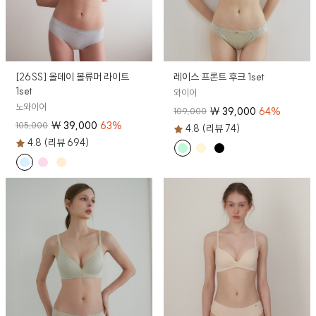
[26SS] 올데이 볼류머 라이트
레이스 프론트 후크 1set
1set
와이어
노와이어
₩
39,000
64
%
109,000
₩
39,000
63
%
105,000
4.8 (리뷰 74)
4.8 (리뷰 694)