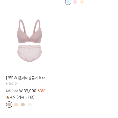
[25FW]올데이볼류머 1set
노와이어
₩
39,000
63
%
105,000
4.9 (리뷰 1,718)