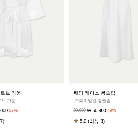
 로브 가운
웨딩 레이스 롱슬립
로브 가운
[프리미엄관]롱슬립
,000
₩
50,900
37
%
99,000
49
%
7)
5.0 (리뷰 3)