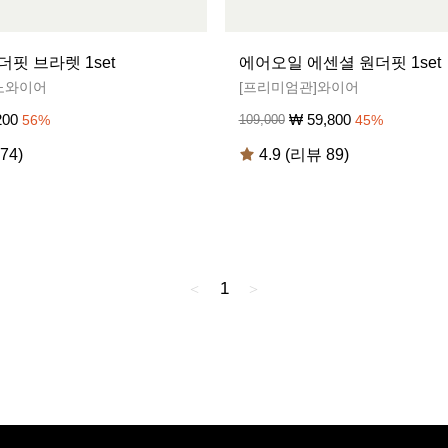
핏 브라렛 1set
에어오일 에센셜 원더핏 1set
노와이어
[프리미엄관]와이어
200
₩
59,800
56
%
109,000
45
%
74)
4.9 (리뷰 89)
1