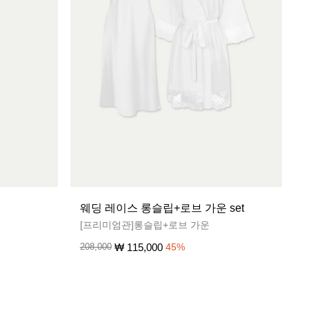
웨딩 레이스 롱슬립+로브 가운 set
[프리미엄관]롱슬립+로브 가운
₩
115,000
208,000
45
%