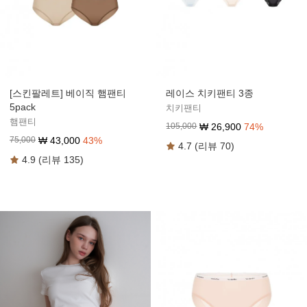
[스킨팔레트] 베이직 햄팬티
레이스 치키팬티 3종
5pack
치키팬티
햄팬티
₩
26,900
74
%
105,000
₩
43,000
43
%
75,000
4.7 (리뷰 70)
4.9 (리뷰 135)