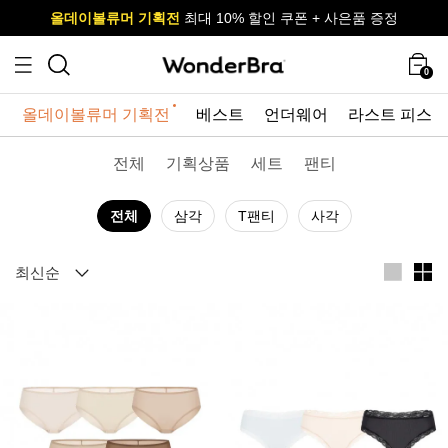
올데이볼류머 기획전
올데이볼류머 기획전
사이즈 무료 교환 서비스
사이즈 무료 교환 서비스
최대 10% 할인 쿠폰 + 사은품 증정
최대 10% 할인 쿠폰 + 사은품 증정
0
올데이볼류머 기획전
베스트
언더웨어
라스트 피스
전체
기획상품
세트
팬티
전체
삼각
T팬티
사각