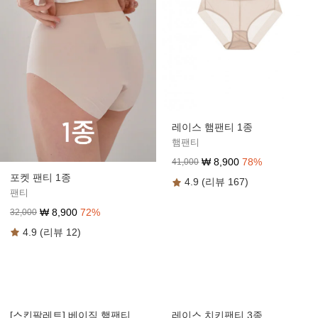
레이스 햄팬티 1종
햄팬티
₩
8,900
78
%
41,000
포켓 팬티 1종
4.9 (리뷰 167)
팬티
₩
8,900
72
%
32,000
4.9 (리뷰 12)
[스킨팔레트] 베이직 햄팬티
레이스 치키팬티 3종