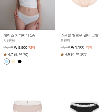
스프링 멜로우 팬티 코랄
레이스 치키팬티 1종
햄팬티
치키팬티
₩
9,900
73
%
₩
9,900
72
%
37,000
35,000
4.6 (리뷰 103)
4.7 (리뷰 70)