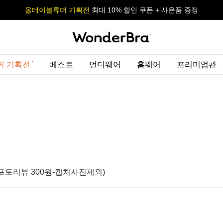
올데이볼류머 기획전
올데이볼류머 기획전
사이즈 무료 교환 서비스
사이즈 무료 교환 서비스
최대 10% 할인 쿠폰 + 사은품 증정
머 기획전
베스트
언더웨어
홈웨어
프리미엄관
 포토리뷰 300원-캡처사진제외)