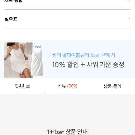
세탁 방법
실측표
핏&화보
리뷰
(562)
상품 문의