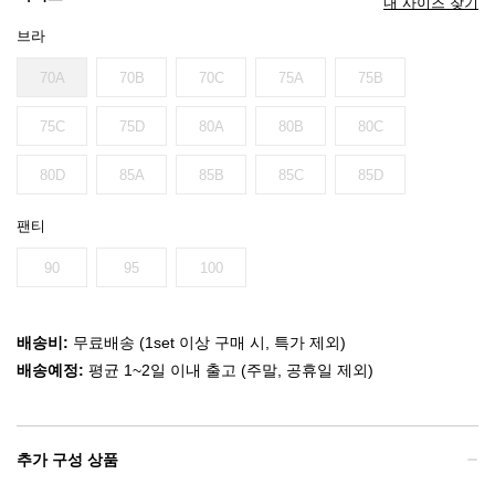
내 사이즈 찾기
브라
70A
70B
70C
75A
75B
75C
75D
80A
80B
80C
80D
85A
85B
85C
85D
팬티
90
95
100
배송비:
무료배송 (1set 이상 구매 시, 특가 제외)
배송예정:
평균 1~2일 이내 출고 (주말, 공휴일 제외)
추가 구성 상품