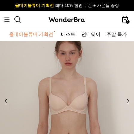
올데이볼류머 기획전
올데이볼류머 기획전
사이즈 무료 교환 서비스
사이즈 무료 교환 서비스
최대 10% 할인 쿠폰 + 사은품 증정
0
올데이볼류머 기획전
베스트
언더웨어
주말 특가