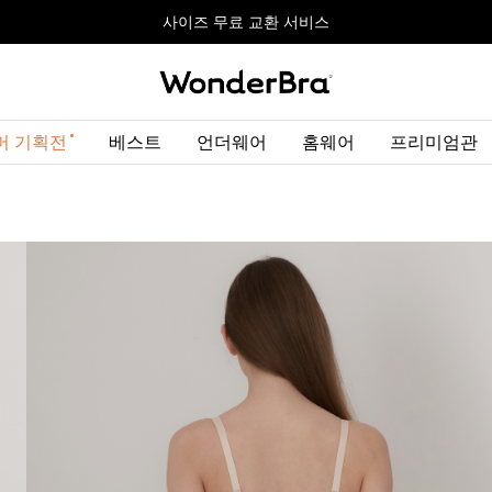
올데이볼류머 기획전
올데이볼류머 기획전
사이즈 무료 교환 서비스
사이즈 무료 교환 서비스
최대 10% 할인 쿠폰 + 사은품 증정
머 기획전
베스트
언더웨어
홈웨어
프리미엄관