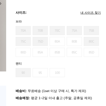
사이즈:
내 사이즈 찾기
브라
70A
70B
70C
75A
75B
75C
75D
80A
80B
80C
80D
85A
85B
85C
85D
팬티
90
95
100
배송비:
무료배송 (1set 이상 구매 시, 특가 제외)
배송예정:
평균 1~2일 이내 출고 (주말, 공휴일 제외)